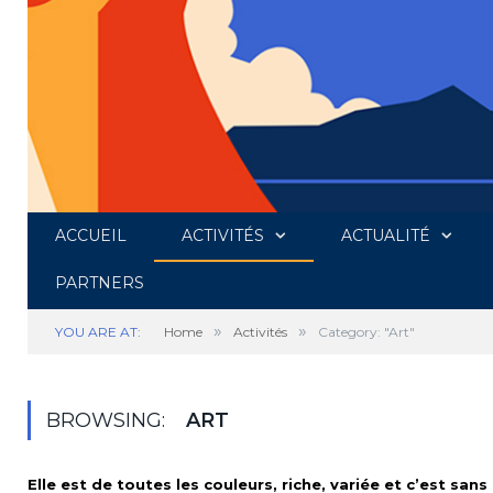
ACCUEIL
ACTIVITÉS
ACTUALITÉ
PARTNERS
»
»
YOU ARE AT:
Home
Activités
Category: "Art"
BROWSING:
ART
Elle est de toutes les couleurs, riche, variée et c’est san