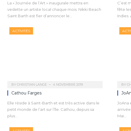
La « Journée de l’Art » inaugurale mettra en
C’est 
vedette un artiste local chaque mois. Nikki Beach
fête le
Saint Barth est fier d’annoncer le…
Indies.
ACTIVITÉS
ACTI
BY
CHRISTIAN LANGE
4 NOVEMBRE 2019
BY
CH
Cathou Farges
JoA
Elle réside à Saint-Barth et est très active dans le
JoAna e
petit monde de l’art sur l’île. Cathou, depuis sa
arrivée
plus…
Mai…
ACTIVITÉS
ACTI