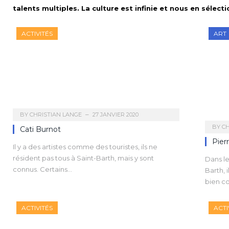
talents multiples. La culture est infinie et nous en sélec
ACTIVITÉS
ART
BY
CHRISTIAN LANGE
27 JANVIER 2020
BY
CH
Cati Burnot
Pier
Il y a des artistes comme des touristes, ils ne
résident pas tous à Saint-Barth, mais y sont
Dans l
connus. Certains…
Barth, 
bien c
ACTIVITÉS
ACTI