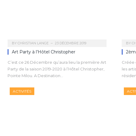
BY
CHRISTIAN LANGE
23 DÉCEMBRE 2019
BY
CH
Art Party à l’Hôtel Christopher
2ème
C’est ce 26 Décembre qu’aura lieu la première Art
Créée 
Party de la saison 2019-2020 à l’Hôtel Christopher,
les art
Pointe Milou. A Destination…
résiden
ACTIVITÉS
ACTI