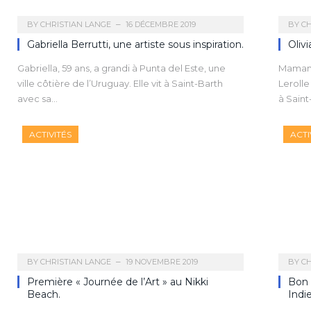
BY
CHRISTIAN LANGE
16 DÉCEMBRE 2019
BY
CH
Gabriella Berrutti, une artiste sous inspiration.
Olivi
Gabriella, 59 ans, a grandi à Punta del Este, une
Maman, 
ville côtière de l’Uruguay. Elle vit à Saint-Barth
Lerolle
avec sa…
à Saint
ACTIVITÉS
ACTI
BY
CHRISTIAN LANGE
19 NOVEMBRE 2019
BY
CH
Première « Journée de l’Art » au Nikki
Bon 
Beach.
Indie