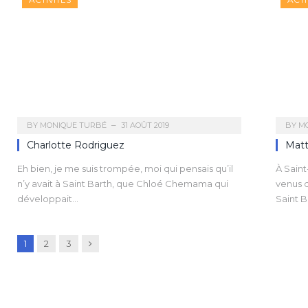
BY
MONIQUE TURBÉ
31 AOÛT 2019
BY
M
Charlotte Rodriguez
Matt
Eh bien, je me suis trompée, moi qui pensais qu’il
À Saint
n’y avait à Saint Barth, que Chloé Chemama qui
venus d
développait…
Saint B
Next
1
2
3