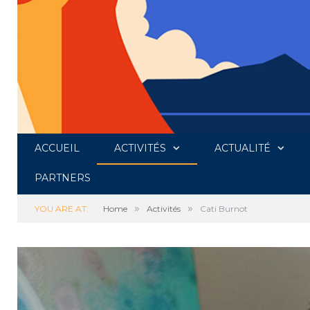
ACCUEIL
ACTIVITÉS
ACTUALITÉ
PARTNERS
»
»
YOU ARE AT:
Home
Activités
Cati Burnot