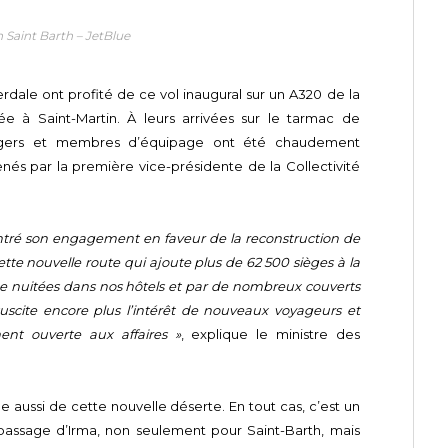
 Saint Barth – JetBlue
dale ont profité de ce vol inaugural sur un A320 de la
e à Saint-Martin. À leurs arrivées sur le tarmac de
assagers et membres d’équipage ont été chaudement
enés par la première vice-présidente de la Collectivité
tré son engagement en faveur de la reconstruction de
ette nouvelle route qui ajoute plus de 62 500 sièges à la
s de nuitées dans nos hôtels et par de nombreux couverts
suscite encore plus l’intérêt de nouveaux voyageurs et
ent ouverte aux affaires »
, explique le ministre des
le aussi de cette nouvelle déserte. En tout cas, c’est un
 passage d’Irma, non seulement pour Saint-Barth, mais