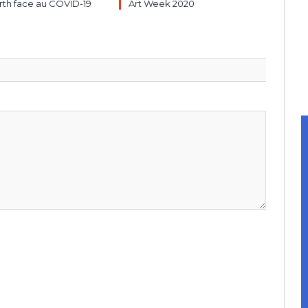
rth face au COVID-19
Art Week 2020