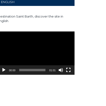
ENGLISH
estination Saint Barth, discover the site in
nglish.
ecteur
idéo
00:00
01:01