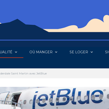
UALITÉ
OÙ MANGER
SE LOGER
S
derdale Saint Martin avec JetBlue