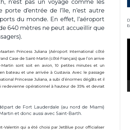
th, n’est pas un voyage comme les
e porte d’entrée de l’île, n’est autre
oports du monde. En effet, l’aéroport
D
E
de 640 mètres ne peut accueillir que
sagers).
L
v
aarten Princess Juliana (Aéroport International côté
rand Case de Saint-Martin (côté Français) que l’on arrive
-Martin sont soit en avion, 10 petites minutes et un
en bateau et une arrivée à Gustavia. Avec le passage
ational Princesse Juliana, a subi d’énormes dégâts et il
ci redevienne opérationnel à hauteur de 35% et devrait
départ de Fort Lauderdale (au nord de Miami)
Martin et donc aussi avec Saint-Barth.
-Valentin qui a été choisi par JetBlue pour officialiser