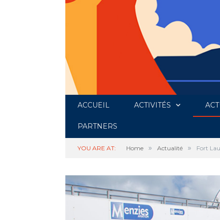
ACCUEIL
ACTIVITÉS
ACT
PARTNERS
»
»
YOU ARE AT:
Home
Actualité
Fort Lau