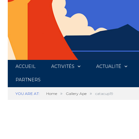
ACCUEIL
ACTIVITÉS
ACTUALITÉ
catacup19
PARTNERS
»
»
YOU ARE AT:
Home
Gallery Ape
catacup19
by
CHRISTIAN LANGE
on
27 NOVEMBRE 2019
0 COMMENTS