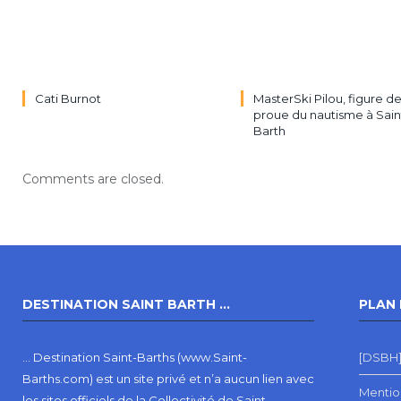
Cati Burnot
MasterSki Pilou, figure d
proue du nautisme à Sain
Barth
Comments are closed.
DESTINATION SAINT BARTH …
PLAN 
… Destination Saint-Barths (www.Saint-
[DSBH]
Barths.com) est un site privé et n’a aucun lien avec
Mentio
les sites officiels de la Collectivité de Saint-