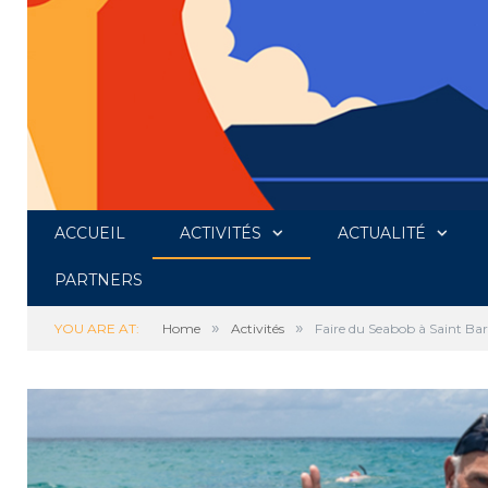
ACCUEIL
ACTIVITÉS
ACTUALITÉ
PARTNERS
»
»
YOU ARE AT:
Home
Activités
Faire du Seabob à Saint Ba