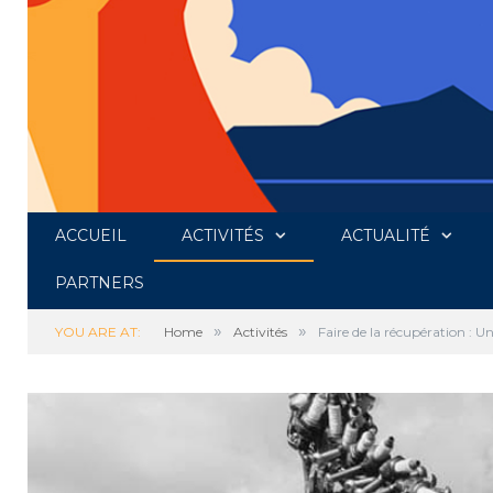
ACCUEIL
ACTIVITÉS
ACTUALITÉ
PARTNERS
»
»
YOU ARE AT:
Home
Activités
Faire de la récupération : Un