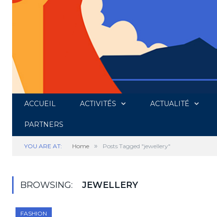
ACCUEIL
ACTIVITÉS
ACTUALITÉ
PARTNERS
»
YOU ARE AT:
Home
Posts Tagged "jewellery"
BROWSING:
JEWELLERY
FASHION